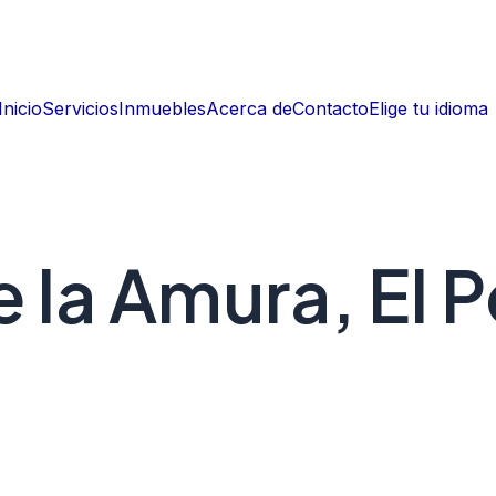
Inicio
Servicios
Inmuebles
Acerca de
Contacto
Elige tu idioma
e la Amura, El 