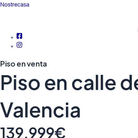
Ir
Navegación
Nostrecasa
al
de
contenido
entradas
Piso en venta
Piso en calle d
Valencia
139.999€